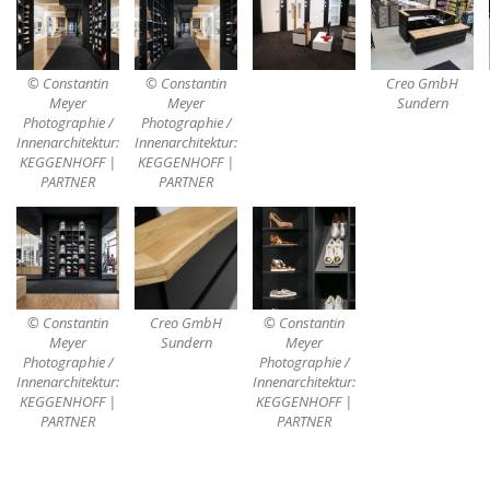
© Constantin
© Constantin
Creo GmbH
Meyer
Meyer
Sundern
Photographie /
Photographie /
Innenarchitektur:
Innenarchitektur:
KEGGENHOFF |
KEGGENHOFF |
PARTNER
PARTNER
© Constantin
Creo GmbH
© Constantin
Meyer
Sundern
Meyer
Photographie /
Photographie /
Innenarchitektur:
Innenarchitektur:
KEGGENHOFF |
KEGGENHOFF |
PARTNER
PARTNER