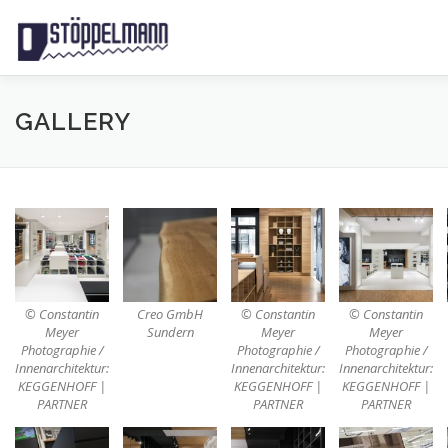
Zum
Inhalt
springen
HOME
ÜBER UNS
LEISTUNGEN
GALERIE
K
GALLERY
IMPRESSUM
DATENSCHUTZERKLÄRUNG
TESSORE
© Constantin
Creo GmbH
© Constantin
© Constantin
Meyer
Sundern
Meyer
Meyer
Photographie /
Photographie /
Photographie /
Innenarchitektur:
Innenarchitektur:
Innenarchitektur:
KEGGENHOFF |
KEGGENHOFF |
KEGGENHOFF |
PARTNER
PARTNER
PARTNER