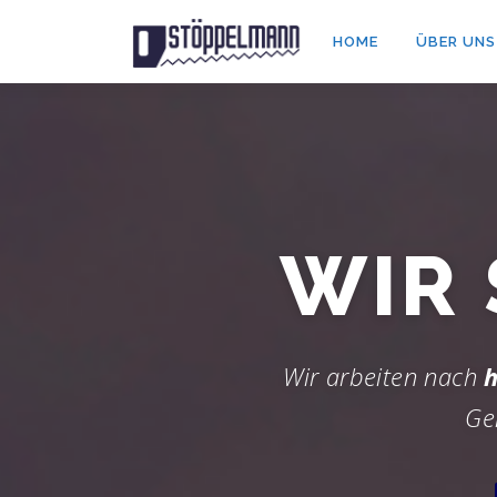
Zum
Inhalt
HOME
ÜBER UNS
springen
WIR
Wir arbeiten nach
h
Ge