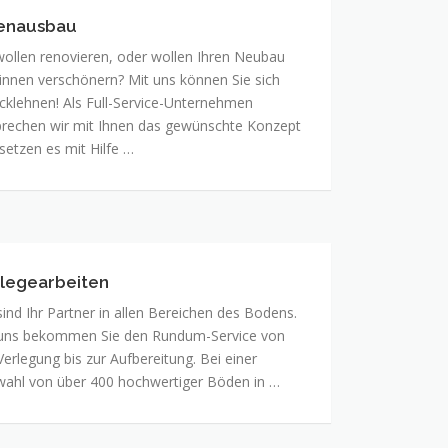
enausbau
enausbau
wollen renovieren, oder wollen Ihren Neubau
innen verschönern? Mit uns können Sie sich
cklehnen! Als Full-Service-Unternehmen
rechen wir mit Ihnen das gewünschte Konzept
setzen es mit Hilfe …
legearbeiten
egearbeiten
sind Ihr Partner in allen Bereichen des Bodens.
 uns bekommen Sie den Rundum-Service von
Verlegung bis zur Aufbereitung. Bei einer
ahl von über 400 hochwertiger Böden in …