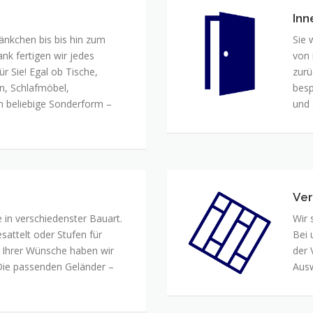
Inn
Inn
nkchen bis bis hin zum
Sie 
k fertigen wir jedes
von 
ür Sie! Egal ob Tische,
zurü
, Schlafmöbel,
besp
 beliebige Sonderform –
und 
Ver
Verl
e in verschiedenster Bauart.
Wir 
attelt oder Stufen für
Bei
n Ihrer Wünsche haben wir
der 
Die passenden Geländer –
Ausw