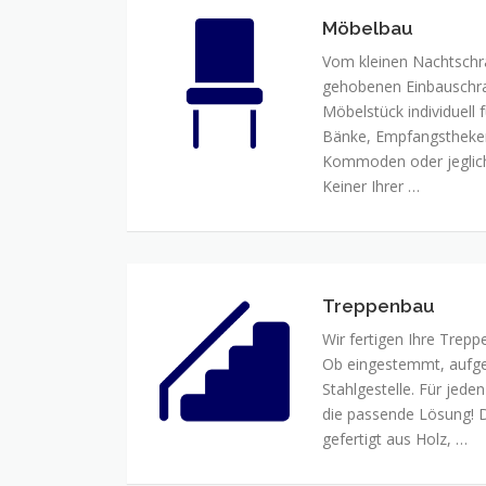
Möbelbau
Möbelbau
Vom kleinen Nachtschrä
gehobenen Einbauschran
Möbelstück individuell f
Bänke, Empfangstheken
Kommoden oder jeglich
Keiner Ihrer …
Treppenbau
Treppenbau
Wir fertigen Ihre Trepp
Ob eingestemmt, aufges
Stahlgestelle. Für jede
die passende Lösung! 
gefertigt aus Holz, …