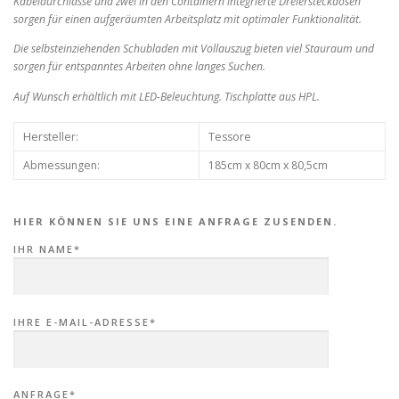
Kabeldurchlässe und zwei in
den Containern integrierte Dreiersteckdosen
sorgen für einen aufgeräumten Arbeitsplatz
mit optimaler Funktionalität.
Die
selbsteinziehenden Schubladen mit Vollauszug
bieten viel Stauraum und
sorgen für
entspanntes Arbeiten ohne langes Suchen.
Auf
Wunsch erhältlich mit LED-Beleuchtung.
Tischplatte aus HPL.
Hersteller:
Tessore
Abmessungen:
185cm x 80cm x 80,5cm
HIER KÖNNEN SIE UNS EINE ANFRAGE ZUSENDEN.
IHR NAME*
IHRE E-MAIL-ADRESSE*
ANFRAGE*