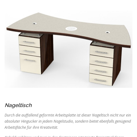
Nageltisch
Durch die auffallend geformte Arbeitsplatte ist
dieser Nageltisch nicht nur ein
absoluter
Hingucker in jedem Nagelstudio, sondern
bietet ebenfalls genügend
Arbeitsfläche für
ihre Kreativität.